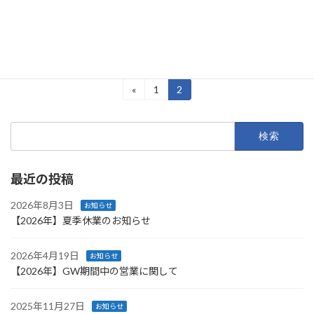
[…]
続きを読む
投
«
1
2
固
固
定
定
稿
ペ
ペ
検
ー
ー
の
索:
ジ
ジ
ペ
最近の投稿
ー
ジ
2026年8月3日
お知らせ
【2026年】夏季休業のお知らせ
送
り
2026年4月19日
お知らせ
【2026年】GW期間中の営業に関して
2025年11月27日
お知らせ