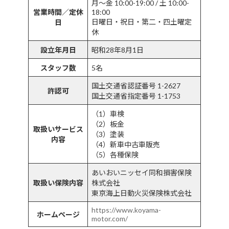
月～金 10:00-19:00 / 土 10:00-
営業時間／定休
18:00
日曜日・祝日・第二・四土曜定
日
休
設立年月日
昭和28年8月1日
スタッフ数
5名
国土交通省認証番号 1-2627
許認可
国土交通省指定番号 1-1753
（1）車検
（2）板金
取扱いサービス
（3）塗装
内容
（4）新車中古車販売
（5）各種保険
あいおいニッセイ同和損害保険
取扱い保険内容
株式会社
東京海上日動火災保険株式会社
https://www.koyama-
ホームページ
motor.com/