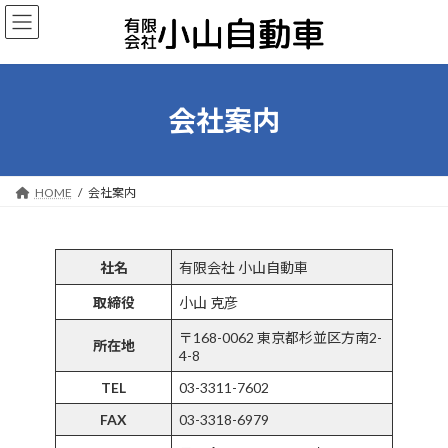
コ
ナ
ン
ビ
テ
ゲ
ン
ー
ツ
シ
へ
ョ
会社案内
ス
ン
キ
に
ッ
移
プ
動
HOME
会社案内
社名
有限会社 小山自動車
取締役
小山 克彦
〒168-0062 東京都杉並区方南2-
所在地
4-8
TEL
03-3311-7602
FAX
03-3318-6979