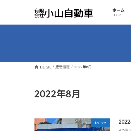
コ
ナ
ン
ビ
ホーム
HOME
テ
ゲ
ン
ー
ツ
シ
へ
ョ
ス
ン
キ
に
ッ
移
プ
動
HOME
更新情報
2022年8月
2022年8月
20
お知らせ
2022年