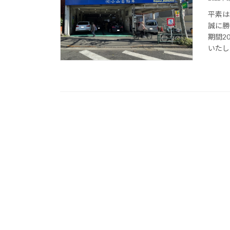
平素は
誠に勝
期間2
いたしま